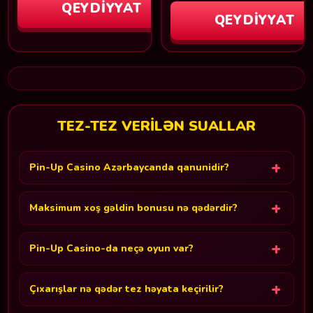
QEYDIYYAT
QEYDIYYAT
TEZ-TEZ VERILƏN SUALLAR
Pin-Up Casino Azərbaycanda qanunidir?
Pin-Up Casino Curaçao eGaming lisenziyası
Maksimum xoş gəldin bonusu nə qədərdir?
əsasında fəaliyyət göstərir və SSL 128-bit şifrələmə
ilə təhlükəsiz oyun mühiti təqdim edir.
Xoş gəldin bonusu ilk depozitə 250% + 250 pulsuz
Azərbaycandan oyunçular platformdan istifadə edə
Pin-Up Casino-da neçə oyun var?
fırlanmadır. İkinci depozit isə 150% bonus + 250
bilər.
pulsuz fırlanma verir.
Pin-Up Casino 4.000-dən çox oyun təklif edir:
Çıxarışlar nə qədər tez həyata keçirilir?
slotlar, masa oyunları, canlı diler oyunları və 60+
aparıcı provayderdən crash oyunları.