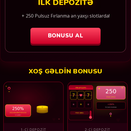
İLK DEPOZITƏ
+ 250 Pulsuz Fırlanma ən yaxşı slotlarda!
BONUSU AL
XOŞ GƏLDIN BONUSU
1-CI DEPOZIT
2-CI DEPOZIT