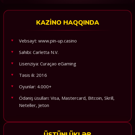
KAZINO HAQQINDA
Vebsayt: www.pin-up.casino
Sahibi: Carletta N.V.
Lisenziya: Curaçao eGaming
Təsis ili: 2016
Oyunlar: 4.000+
Ödəniş üsulları: Visa, Mastercard, Bitcoin, Skrill,
Neteller, Jeton
ÜSTÜNLÜKLƏR